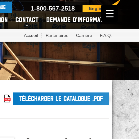
GUE
1-800-567-2518
English
SON
CONTACT
DEMANDE D’INFORMATION
Accueil
Partenaires
Carrière
F.A.Q.
TÉLÉCHARGER LE CATALOGUE .PDF