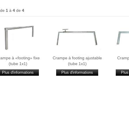
 de
1
à
4
de
4
ampe à «footing» fixe
Crampe à footing ajustable
Crampe
(tube 1x1)
(tube 1x1)
Plus d'informations
Plus d'informations
Plus