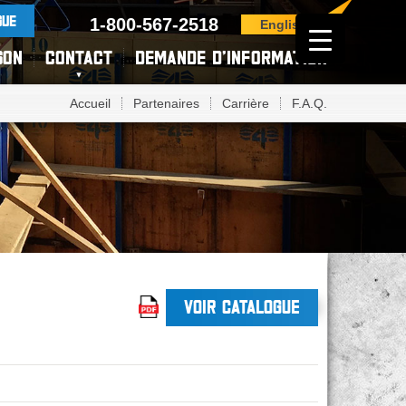
GUE
1-800-567-2518
English
SON
CONTACT
DEMANDE D’INFORMATION
Accueil
Partenaires
Carrière
F.A.Q.
VOIR CATALOGUE