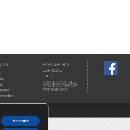
UITS
PARTENAIRES
CARRIÈRE
es
F.A.Q.
es
PROTECTION DES
ns
RENSEIGNEMENTS
PERSONNELS
neaux
essoires
Accepter