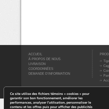
ACCUEIL
PROD
À PROPOS DE NOUS
Tig
LIVRAISON
Cag
COORDONNÉES
Coi
DEMANDE D’INFORMATION
Pan
Acc
© Tiges 4 Saisons. Tous droits réservés 2013-2026.
Ce site utilise des fichiers témoins « cookies » pour
garantir son bon fonctionnement, améliorer les
performances, analyser l'utilisation, personnaliser le
contenu et les offres puis pour afficher des publicités