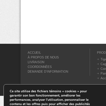
ACCUEIL
PROD
À PROPOS DE NOUS
Tig
LIVRAISON
Cag
COORDONNÉES
Coi
DEMANDE D’INFORMATION
Pan
Acc
© Tiges 4 Saisons. Tous droits réservés 2013-2026.
Ce site utilise des fichiers témoins « cookies » pour
garantir son bon fonctionnement, améliorer les
performances, analyser l'utilisation, personnaliser le
contenu et les offres puis pour afficher des publicités