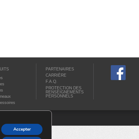
UITS
PARTENAIRES
CARRIÈRE
es
F.A.Q.
es
PROTECTION DES
ns
RENSEIGNEMENTS
PERSONNELS
neaux
essoires
Accepter