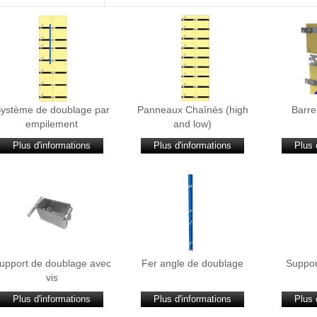
ystème de doublage par
Panneaux Chaînés (high
Barre
empilement
and low)
Plus d'informations
Plus d'informations
Plus 
upport de doublage avec
Fer angle de doublage
Suppor
vis
Plus d'informations
Plus d'informations
Plus 