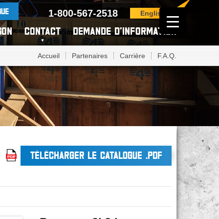
GUE
1-800-567-2518
English
SON
CONTACT
DEMANDE D’INFORMATION
Accueil
Partenaires
Carrière
F.A.Q.
TÉLÉCHARGER LE CATALOGUE .PDF