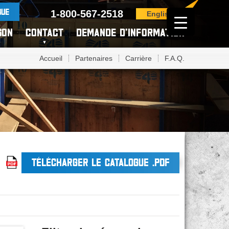
GUE
1-800-567-2518
English
SON
CONTACT
DEMANDE D’INFORMATION
Accueil
Partenaires
Carrière
F.A.Q.
TÉLÉCHARGER LE CATALOGUE .PDF