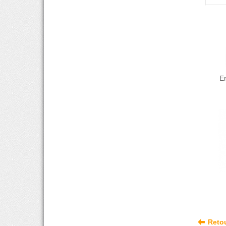
E
Reto