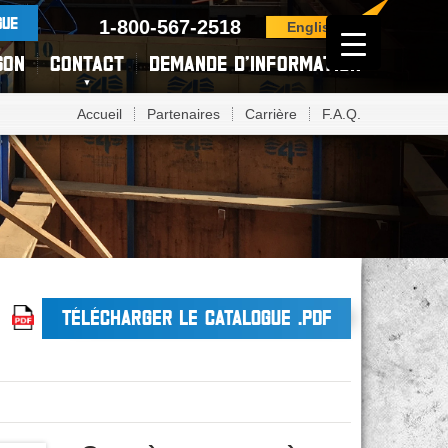
GUE
1-800-567-2518
English
SON
CONTACT
DEMANDE D’INFORMATION
Accueil
Partenaires
Carrière
F.A.Q.
TÉLÉCHARGER LE CATALOGUE .PDF