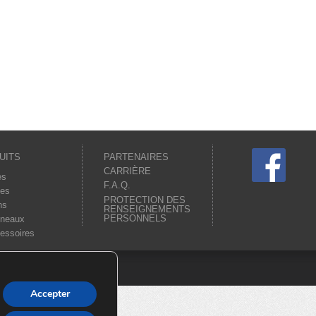
UITS
PARTENAIRES
CARRIÈRE
es
F.A.Q.
es
PROTECTION DES
ns
RENSEIGNEMENTS
PERSONNELS
neaux
essoires
Accepter