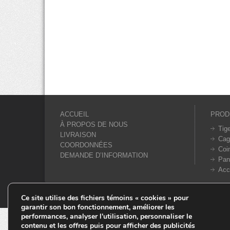
ACCUEIL
PROD
À PROPOS DE NOUS
Tig
LIVRAISON
Cag
COORDONNÉES
Coi
DEMANDE D’INFORMATION
Pan
Acc
© Tiges 4 Saisons. Tous droits réservés 2013-2026.
Ce site utilise des fichiers témoins « cookies » pour
garantir son bon fonctionnement, améliorer les
performances, analyser l'utilisation, personnaliser le
contenu et les offres puis pour afficher des publicités