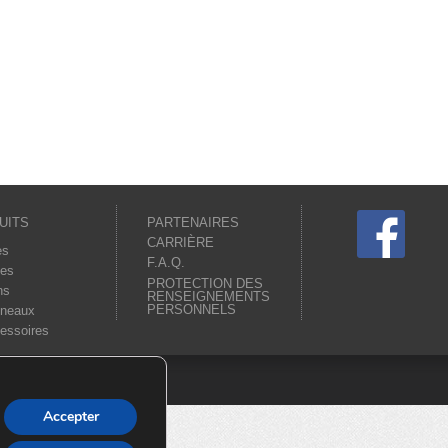
UITS
PARTENAIRES
CARRIÈRE
es
F.A.Q.
es
PROTECTION DES
ns
RENSEIGNEMENTS
PERSONNELS
neaux
essoires
Accepter